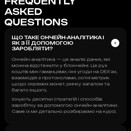
FREQUENTLY
ASKED
QUESTIONS
ЩО ТАКЕ ОНЧЕЙН-АНАЛІТИКА І
ЯК З ЇЇ ДОПОМОГОЮ
ЗАРОБЛЯТИ?
Ончейн-аналітика — це аналіз даних, які
можна відстежити у блокчейні. Це рух
коштів між гаманцями, їхні угоди на DEX'ах,
взаємодія з протоколами, сотні метрик
щодо окремих монет, ринку загалом та
багато іншого.
Існують десятки стратегій і способів
заробітку за допомогою ончейн-аналітики.
Саме їх ми детально розбираємо на курсі.