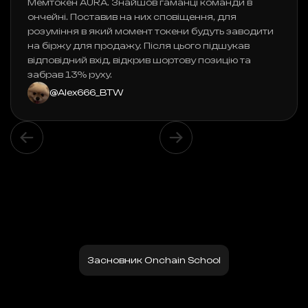
Мемтокен AURA. Знайшов гаманці команди в
ончейні. Поставив на них сповіщення, для
розуміння в який момент токени будуть заводити
на біржу для продажу. Після цього підшукав
відповідний вхід, відкрив шортову позицію та
забрав 13% руху.
@Alex666_BTW
Slide 4 of 6.
Засновник Onchain School