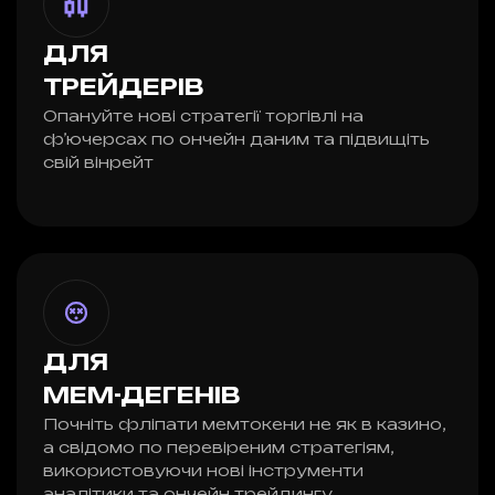
ДЛЯ
ТРЕЙДЕРІВ
Опануйте нові стратегії торгівлі на
фʼючерсах по ончейн даним та підвищіть
свій вінрейт
ДЛЯ
МЕМ-ДЕГЕНІВ
Почніть фліпати мемтокени не як в казино,
а свідомо по перевіреним стратегіям,
використовуючи нові інструменти
аналітики та ончейн трейдингу