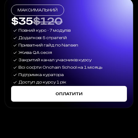
МАКСИМАЛЬНИЙ
$35
$120
Повний курс - 7 модулів
Додаткові 5 стратегій
Приватний гайд по Nansen
Жива QA cесія
Закритий канал учасників курсу
Всі софти Onchain School на 1 місяць
Підтримка куратора
Доступ до курсу 1 рік
ОПЛАТИТИ