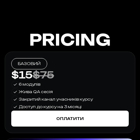
PRICING
БАЗОВИЙ
$15
$75
6 модулів
Жива QA cесія
Закритий канал учасників курсу
Доступ до курсу на 3 місяці
ОПЛАТИТИ