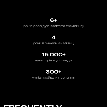
6+
років досвіду в крипті та трейдингу
4
роки в ончейн-аналітиці
15 000+
аудиторія в усіх медіа
300+
учнів пройшли навчання