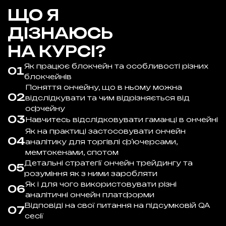
ЩО Я
1.5 години прямого ефіру з поглибленим
37
розбором запитів
ДІЗНАЮСЬ
НА КУРСІ?
Як працює блокчейн та особливості різних
01
блокчейнів
Поняття ончейну, що в ньому можна
02
відслідкувати та чим відрізняється від
офчейну
03
Навчитесь відслідковувати гаманці в ончейні
Як на практиці застосовувати ончейн
04
аналітику для торгівлі фʼючерсами,
мемтокенами, спотом
Детальні стратегії ончейн трейдингу та
05
розуміння як з ними заробляти
Як і для чого використовувати різні
06
аналітичні ончейн платформи
Відповіді на свої питання на підсумковій QA
07
сесії